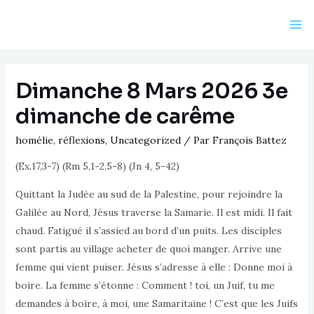
Aller
au
Ma
contenu
Me
Dimanche 8 Mars 2026 3e
dimanche de carême
homélie
,
réflexions
,
Uncategorized
/ Par
François Battez
(Ex.17,3-7) (Rm 5,1-2,5-8) (Jn 4, 5-42)
Quittant la Judée au sud de la Palestine, pour rejoindre la
Galilée au Nord, Jésus traverse la Samarie. Il est midi. Il fait
chaud. Fatigué il s’assied au bord d’un puits. Les disciples
sont partis au village acheter de quoi manger. Arrive une
femme qui vient puiser. Jésus s’adresse à elle : Donne moi à
boire. La femme s’étonne : Comment ! toi, un Juif, tu me
demandes à boire, à moi, une Samaritaine ! C’est que les Juifs