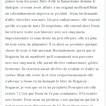
puiser tous les jours. Sûre d’elle la Samaritaine domine le
dialogue, croyant avoir affaire à un original inoffensif.Mais
un rebondissement imprévu se produit : Jésus lui demande
d’aller chercher son mari. Un peu embarrassée, elle répond
qu’elle n’a pas de mari. Et stupéfaite, elle entend alors Jésus
lui retracer toute son histoire avec ses cinq maris.
Impressionnée et sans doute un peu effrayée, elle n’a plus
du tout envie de plaisanter. Il va alors se produire quelque
chose de tout-à-fait anormal. Normalement, après que le
Seigneur lui ait manifesté qu’il connaissait son parcours
avec ses cinq maris, elle aurait dû être embarrassée, gênée,
honteuse. Sa réaction aurait dû être de s’enfuir et d’aller se
cacher. Mais elle reste là et très respectueusement elle
s’adresse à Jésus en lui donnant le titre de Seigneur :
Seigneur, je vois que tu es un prophète.Pourquoi est-elle
restée ? C’est que Jésus ne l’a pas condamnée. Il l’a traitée
avec bonté. Pour nous un pécheur, c’est quelqu’un qui fait le
mal et nous nous détournons de lui. Pour Jésus aussi un