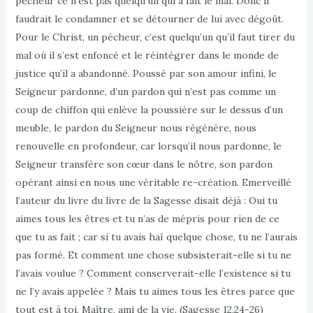
pécheur ce n’est pas quelqu’un qui a fait le mal. Donc il
faudrait le condamner et se détourner de lui avec dégoût.
Pour le Christ, un pécheur, c’est quelqu’un qu’il faut tirer du
mal où il s’est enfoncé et le réintégrer dans le monde de
justice qu’il a abandonné. Poussé par son amour infini, le
Seigneur pardonne, d’un pardon qui n’est pas comme un
coup de chiffon qui enlève la poussière sur le dessus d’un
meuble, le pardon du Seigneur nous régénère, nous
renouvelle en profondeur, car lorsqu’il nous pardonne, le
Seigneur transfère son cœur dans le nôtre, son pardon
opérant ainsi en nous une véritable re-création. Emerveillé
l’auteur du livre du livre de la Sagesse disait déjà : Oui tu
aimes tous les êtres et tu n’as de mépris pour rien de ce
que tu as fait ; car si tu avais haï quelque chose, tu ne l’aurais
pas formé. Et comment une chose subsisterait-elle si tu ne
l’avais voulue ? Comment conserverait-elle l’existence si tu
ne l’y avais appelée ? Mais tu aimes tous les êtres parce que
tout est à toi, Maître, ami de la vie. (Sagesse 12,24-26)