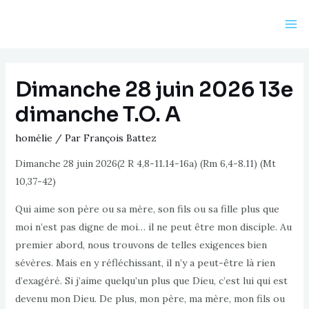
Aller
au
Ma
contenu
Me
Dimanche 28 juin 2026 13e
dimanche T.O. A
homélie
/ Par
François Battez
Dimanche 28 juin 2026(2 R 4,8-11.14-16a) (Rm 6,4-8.11) (Mt
10,37-42)
Qui aime son père ou sa mère, son fils ou sa fille plus que
moi n’est pas digne de moi… il ne peut être mon disciple. Au
premier abord, nous trouvons de telles exigences bien
sévères. Mais en y réfléchissant, il n’y a peut-être là rien
d’exagéré. Si j’aime quelqu’un plus que Dieu, c’est lui qui est
devenu mon Dieu. De plus, mon père, ma mère, mon fils ou