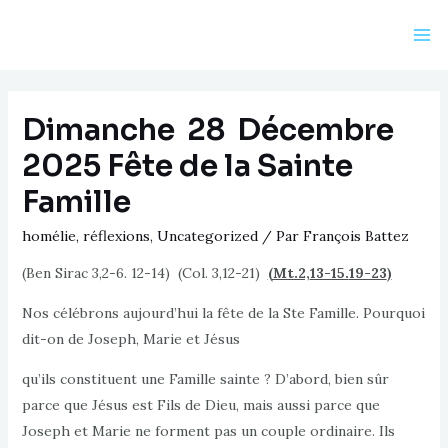
Aller
au
Ma
contenu
Me
Dimanche 28 Décembre
2025 Fête de la Sainte
Famille
homélie
,
réflexions
,
Uncategorized
/ Par
François Battez
(Ben Sirac 3,2-6. 12-14) (Col. 3,12-21)
(Mt.2,
13-15.
19-23
)
Nos célébrons aujourd’hui la fête de la Ste Famille. Pourquoi
dit-on de Joseph, Marie et Jésus
qu’ils constituent une Famille sainte ? D’abord, bien sûr
parce que Jésus est Fils de Dieu, mais aussi parce que
Joseph et Marie ne forment pas un couple ordinaire. Ils