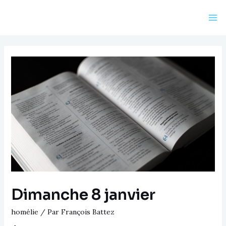
Aller
au
Ma
contenu
Me
Dimanche 8 janvier
homélie
/ Par
François Battez