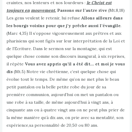
craintes, nos lenteurs et nos lourdeurs :
l
e
C
hrist est
toujours en
mouvement
.
Passons sur l’autre rive
(Mt.8,18)
Les gens veulent le retenir, lui refuse
Allons ailleurs dans
les bourgs
voisins pour que j’y prêche aussi l’évangile
.
(Marc 4,35) Il s’oppose vigoureusement aux prêtres et aux
pharisiens qui sont figés sur leur interprétation de la Loi et
de l’Ecriture. Dans le sermon sur la montagne, qui est
quelque chose comme son discours inaugural, à six reprises,
il répète
Vous avez appris qu’il a été dit… et moi je vous
dis
(Mt.5) Notre vie chrétienne, c’est quelque chose qui
évolue tout le temps. De même qu’on ne met plus le beau
petit pantalon ou la belle petite robe du jour de sa
première communion, aujourd’hui on met un pantalon ou
une robe à sa taille, de même aujourd’hui à vingt ans, à
cinquante ans ou à quatre vingt ans on ne peut plus prier de
la même manière qu’à dix ans, on prie avec sa mentalité, son
expérience,sa personnalité de 20,50 ou 80 ans.