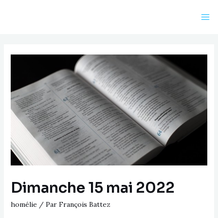
Aller
au
Ma
contenu
Me
Dimanche 15 mai 2022
homélie
/ Par
François Battez