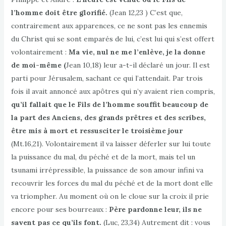
l’homme doit être glorifié.
(Jean 12,23 ) C’est que,
contrairement aux apparences, ce ne sont pas les ennemis
du Christ qui se sont emparés de lui, c’est lui qui s’est offert
volontairement :
Ma vie, nul ne me l’enlève, je la donne
de moi-même (
Jean 10,18) leur a-t-il déclaré un jour. Il est
parti pour Jérusalem, sachant ce qui l’attendait. Par trois
fois il avait annoncé aux apôtres qui n’y avaient rien compris,
qu’il fallait que le Fils de l’homme souffit beaucoup de
la part des Anciens, des grands prêtres et des scribes,
être mis à mort et ressusciter le troisième jour
(Mt.16,21). Volontairement il va laisser déferler sur lui toute
la puissance du mal, du péché et de la mort, mais tel un
tsunami irrépressible, la puissance de son amour infini va
recouvrir les forces du mal du péché et de la mort dont elle
va triompher. Au moment où on le cloue sur la croix il prie
encore pour ses bourreaux :
Père pardonne leur, ils ne
savent pas ce qu’ils font.
(Luc, 23,34) Autrement dit : vous