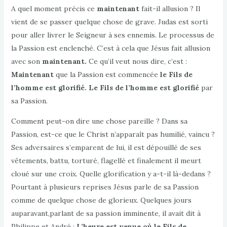
A quel moment précis ce
maintenant
fait-il allusion ? Il
vient de se passer quelque chose de grave. Judas est sorti
pour aller livrer le Seigneur à ses ennemis. Le processus de
la Passion est enclenché. C’est à cela que Jésus fait allusion
avec son
maintenant.
Ce qu’il veut nous dire, c’est :
Maintenant
que la Passion est commencée
le Fils de
l’homme est glorifié. Le Fils de l’homme est glorifié
par
sa Passion.
Comment peut-on dire une chose pareille ? Dans sa
Passion, est-ce que le Christ n’apparaît pas humilié, vaincu ?
Ses adversaires s’emparent de lui, il est dépouillé de ses
vêtements, battu, torturé, flagellé et finalement il meurt
cloué sur une croix. Quelle glorification y a-t-il là-dedans ?
Pourtant à plusieurs reprises Jésus parle de sa Passion
comme de quelque chose de glorieux. Quelques jours
auparavant,parlant de sa passion imminente, il avait dit à
Philippe et André :
L’heure est venue où le Fils de